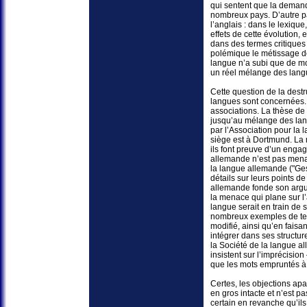
qui sentent que la deman
nombreux pays. D’autre par
l’anglais : dans le lexiqu
effets de cette évolution, 
dans des termes critiques 
polémique le métissage de
langue n’a subi que de mo
un réel mélange des lang
Cette question de la destr
langues sont concernées. 
associations. La thèse de
jusqu’au mélange des lang
par l’Association pour la
siège est à Dortmund. La 
ils font preuve d’un enga
allemande n’est pas mena
la langue allemande ("Ges
détails sur leurs points d
allemande fonde son argum
la menace qui plane sur l
langue serait en train de 
nombreux exemples de term
modifié, ainsi qu’en fais
intégrer dans ses structur
la Société de la langue al
insistent sur l’imprécisio
que les mots empruntés à 
Certes, les objections apa
en gros intacte et n’est p
certain en revanche qu’ils 