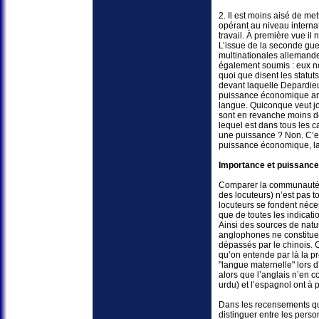
2. Il est moins aisé de me
opérant au niveau internat
travail. À première vue il 
L’issue de la seconde guer
multinationales allemande
également soumis : eux non
quoi que disent les statut
devant laquelle Depardieu 
puissance économique ang
langue. Quiconque veut jo
sont en revanche moins d
lequel est dans tous les c
une puissance ? Non. C’es
puissance économique, laq
Importance et puissanc
Comparer la communauté 
des locuteurs) n’est pas
locuteurs se fondent néce
que de toutes les indicat
Ainsi des sources de natu
anglophones ne constituen
dépassés par le chinois. C
qu’on entende par là la p
"langue maternelle" lors d’
alors que l’anglais n’en 
urdu) et l’espagnol ont à 
Dans les recensements qui
distinguer entre les pers