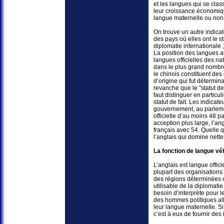
et les langues qui se cla
leur croissance économiq
langue maternelle ou non
On trouve un autre indica
des pays où elles ont le s
diplomatie internationale ;
La position des langues a
langues officielles des na
dans le plus grand nombre d
le chinois constituent des
d’origine qui fut détermina
revanche que le "statut de 
faut distinguer en particul
statut de fait. Les indicat
gouvernement, au parlement
officielle d’au moins 48 p
acception plus large, l’ang
français avec 54. Quelle q
l’anglais qui domine nette
La fonction de langue vé
L’anglais est langue offic
plupart des organisations 
des régions déterminées c
utilisable de la diplomati
besoin d’interprète pour l
des hommes politiques al
leur langue maternelle. Si
c’est à eux de fournir des 