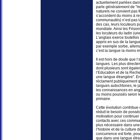
actuellement parlées dans
parle généralement de "mo
naturels ne convient pas 
s’accordent du moins à rec
communautés) n’est pas l
des cas, leurs locuteurs 
mondiale. Ainsi les Frison
les locuteurs du ladin (un
L’anglais exerce toutefois
appris en sus de la langue
par exemple sorbe, alleman
c’est la langue la moins 
Il est hors de doute que l
langues. Les plus direct
dont plusieurs sont égale
l’Education et de la Reche
une langue étrangère". E
réclament publiquement qu
langues autochtones, le ja
les connaissances en angl
ou moins poussés selon le
primaire.
Cette évolution contribue
réduit le besoin de possé
motivation pour continuer
contacts avec ces commun
plus nécessaire dans une 
l’histoire et de la cultur
concurrence est forte, pou
que dans une langue étra