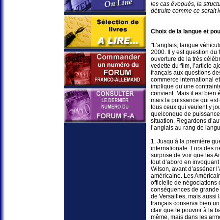
les cas évoqués, la struct
détruite comme ce serait 
Choix de la langue et po
"L’anglais, langue véhicul
2000. Il y est question du
ouverture de la très célèb
vedette du film, l’article
français aux questions des
commerce international et
implique qu’une contrainte
convient. Mais il est bien
mais la puissance qui est 
tous ceux qui veulent y jo
quelconque de puissance e
situation. Regardons d’aut
l’anglais au rang de langu
1. Jusqu’à la première gue
internationale. Lors des n
surprise de voir que les Am
tout d’abord en invoquan
Wilson, avant d’asséner l’
américaine. Les Américai
officielle de négociations
conséquences de grande po
de Versailles, mais aussi 
français conserva bien un 
clair que le pouvoir à la 
même, mais dans les armes