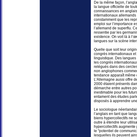
De la même façon, l’angla
la langue officielle de to
connaissances en anglais 
internationaux allemands 
constamment que les représ
emploi sur l’importance e
l’allemand de superflu. C
ressentie par les german
existence. On voit là à l
langues sur la scène inter
Quelle que soit leur origin
congrès internationaux et
linguistique. Des langues
les congrès internationaux
relégués dans des cercles
non anglophones commencen
tendance apparaît même d
L’Allemagne aussi offre d
2000 étaient présents dan
démarche entre autres pour
inestimable pour les futur
entament des études parlen
disposés à apprendre une 
Le sociologue néerlandai
l’anglais en tant que lang
biens hypercollectifs ne s
outre à étendre leur utilis
hypercollectifs augmente 
le "potentiel de communica
lesquelles ils peuvent ain