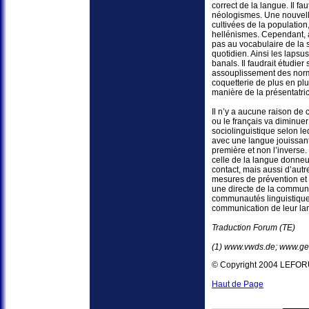
correct de la langue. Il fa
néologismes. Une nouvelle
cultivées de la population
hellénismes. Cependant, à 
pas au vocabulaire de la 
quotidien. Ainsi les lapsu
banals. Il faudrait étudie
assouplissement des normes
coquetterie de plus en plu
manière de la présentatri
Il n’y a aucune raison de
ou le français va diminuer 
sociolinguistique selon le
avec une langue jouissant 
première et non l’inverse
celle de la langue donneu
contact, mais aussi d’autr
mesures de prévention et d
une directe de la commun
communautés linguistique
communication de leur la
Traduction Forum (TE)
(1) www.vwds.de; www.gei
© Copyright 2004 LEFO
Haut de Page