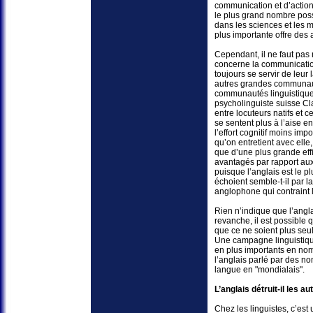
communication et d’action
le plus grand nombre pos
dans les sciences et les
plus importante offre des 
Cependant, il ne faut pas 
concerne la communicati
toujours se servir de leu
autres grandes communauté
communautés linguistiques
psycholinguiste suisse Cl
entre locuteurs natifs et 
se sentent plus à l’aise e
l’effort cognitif moins impo
qu’on entretient avec elle
que d’une plus grande effi
avantagés par rapport aux
puisque l’anglais est le
échoient semble-t-il par l
anglophone qui contraint l
Rien n’indique que l’angl
revanche, il est possible
que ce ne soient plus seu
Une campagne linguistiqu
en plus importants en nom
l’anglais parlé par des no
langue en "mondialais".
L’anglais détruit-il les a
Chez les linguistes, c’es