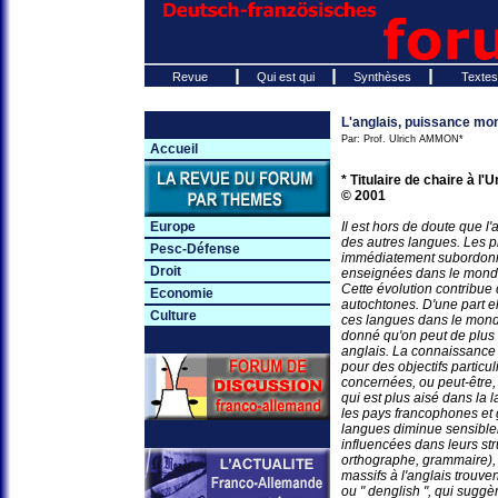
Revue
Qui est qui
Synthèses
Textes
L'anglais, puissance mon
Par: Prof. Ulrich AMMON*
Accueil
* Titulaire de chaire à l
© 2001
Europe
Il est hors de doute que l
des autres langues. Les p
Pesc-Défense
immédiatement subordonné
Droit
enseignées dans le monde
Cette évolution contribue
Economie
autochtones. D'une part e
Culture
ces langues dans le monde 
donné qu'on peut de plus
anglais. La connaissance
pour des objectifs particu
concernées, ou peut-être, 
qui est plus aisé dans la
les pays francophones et
langues diminue sensiblem
influencées dans leurs str
orthographe, grammaire), e
massifs à l'anglais trouve
ou " denglish ", qui sugg