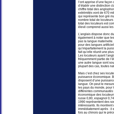
l’ont apprise d’une façon 
d’établir une distinction c
chiffre total des anglophon
extrémités vont de 670 mil
qui représente bon gré mal
nombre total de locuteurs
total des locuteurs est com
élevé comprend aussi les
L’anglais dispose donc du 
également à noter que les
pas la langue maternelle.
pour des langues artifici
qu’imparfaitement la puis
fait qu’elle réunit une p
Les locuteurs ayant l’ang
fréquemment partie de l’é
une autre langue sont souv
plupart des cas, toutes na
Mais c’est chez ses locut
puissance économique. Bi
disposent d’une puissance
langue. On peut le mesurer
les pays du monde, pour 
différentes communautés li
économique des locuteurs 
russe 0,80, espagnol 0,74,
1990 représentent des som
intéressants. Ils montrent
immédiatement après : il e
fois au chinois qui le pré